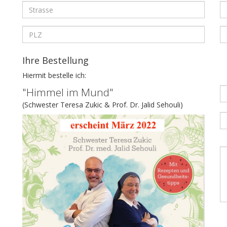
Strasse
H
Postleitzahl
S
Ihre Bestellung
Hiermit bestelle ich:
A
"Himmel im Mund"
(Schwester Teresa Zukic & Prof. Dr. Jalid Sehouli)
S
f
N