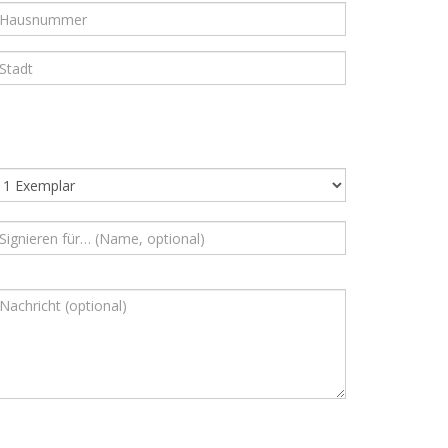
ausnummer
tadt
nzahl
ignieren
ür…
achricht