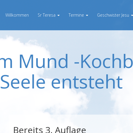
Willkommen
Sr Teresa
Termine
Geschwister Jesu
m Mund -Kochb
Seele entsteht
Bereits 3. Auflage